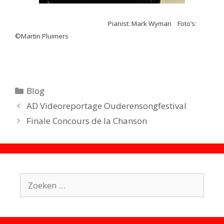
Pianist: Mark Wyman
Foto’s:
©Martin Pluimers
Categorieën
Blog
AD Videoreportage Ouderensongfestival
Finale Concours de la Chanson
Zoek
naar: