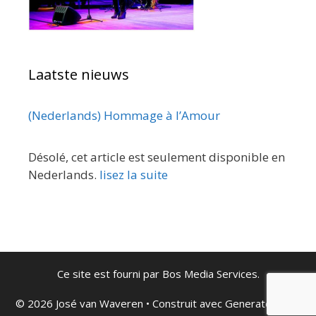
Laatste nieuws
(Nederlands) Hommage à l’Amour
Désolé, cet article est seulement disponible en
Nederlands.
lisez la suite
Ce site est fourni par
Bos Media Services
.
© 2026 José van Waveren
• Construit avec
GeneratePress