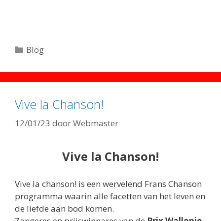
Categorieën
Blog
Vive la Chanson!
12/01/23
door
Webmaster
Vive la Chanson!
Vive la chanson! is een wervelend Frans Chanson
programma waarin alle facetten van het leven en
de liefde aan bod komen.
Zangeres en prijswinnares van de
Prix Wallonie-