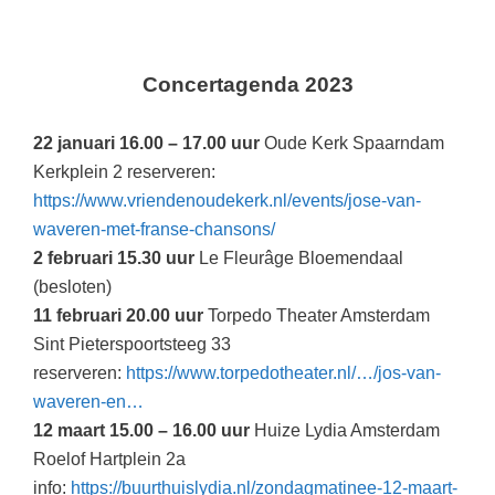
Concertagenda 2023
22 januari 16.00 – 17.00 uur
Oude Kerk Spaarndam
Kerkplein 2 reserveren:
https://www.vriendenoudekerk.nl/events/jose-van-
waveren-met-franse-chansons/
2 februari 15.30 uur
Le Fleurâge Bloemendaal
(besloten)
11 februari 20.00 uur
Torpedo Theater Amsterdam
Sint Pieterspoortsteeg 33
reserveren:
https://www.torpedotheater.nl/…/jos-van-
waveren-en…
12 maart 15.00 – 16.00 uur
Huize Lydia Amsterdam
Roelof Hartplein 2a
info:
https://buurthuislydia.nl/zondagmatinee-12-maart-