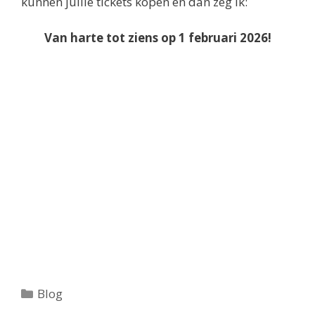
kunnen jullie tickets kopen en dan zeg ik:
Van harte tot ziens op 1 februari 2026!
Categorieën
Blog