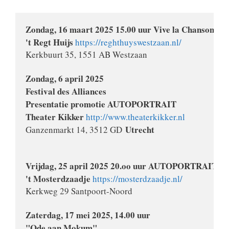
Zondag, 16 maart 2025 15.00 uur Vive la Chanson! 
U
't Regt Huijs
https://reghthuyswestzaan.nl/
Kerkbuurt 35, 1551 AB Westzaan

Zondag, 6 april 2025

Festival des Alliances 

Presentatie promotie AUTOPORTRAIT

Theater Kikker
http://www.theaterkikker.nl
Utrecht
Ganzenmarkt 14, 3512 GD 
Vrijdag, 25 april 2025 20.oo uur AUTOPORTRAIT
't Mosterdzaadje 
https://mosterdzaadje.nl/
Kerkweg 29 Santpoort-Noord

Zaterdag, 17 mei 2025, 14.00 uur 
"Ode aan Mokum"
