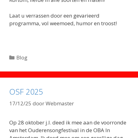
Laat u verrassen door een gevarieerd
programma, vol weemoed, humor en troost!
Categorieën
Blog
OSF 2025
17/12/25
door
Webmaster
Op 28 oktober j.l. deed ik mee aan de voorronde
van het Ouderensongfestival in de OBA In
Amsterdam. Ik deed mee om een gezellige dag