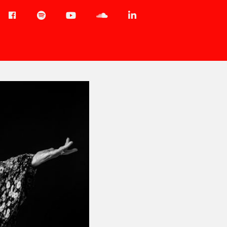
Menu-
Spotify
YouTube
Soundcloud
LinkedIn
item