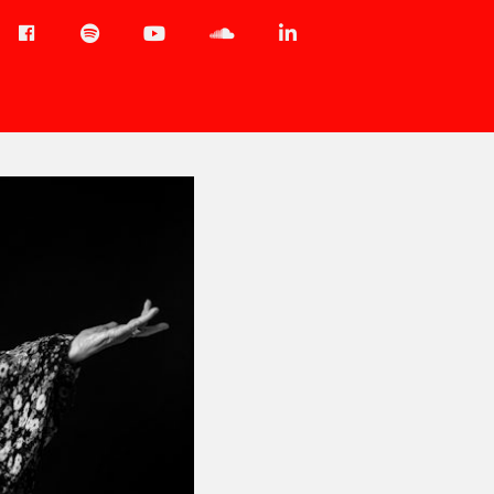
Menu-
Spotify
YouTube
Soundcloud
LinkedIn
item