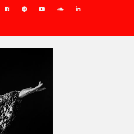
Menu-
Spotify
YouTube
Soundcloud
LinkedIn
item