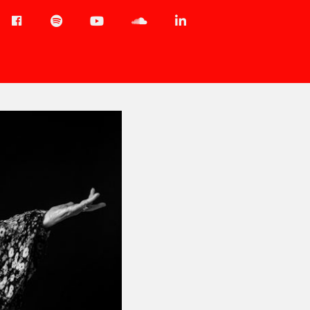
Menu-
Spotify
YouTube
Soundcloud
LinkedIn
item