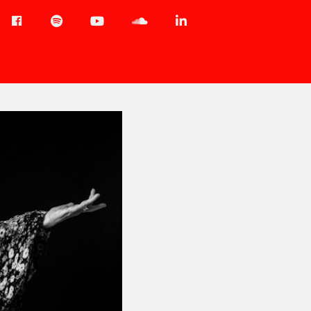
Menu-
Spotify
YouTube
Soundcloud
LinkedIn
item