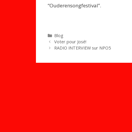
“Ouderensongfestival”.
Catégories
Blog
Voter pour José!
RADIO INTERVIEW sur NPO5