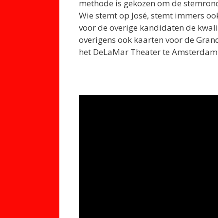
methode is gekozen om de stemronde 
Wie stemt op José, stemt immers oo
voor de overige kandidaten de kwali
overigens ook kaarten voor de Grand
het DeLaMar Theater te Amsterdam 